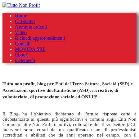
Skip
Home
to
Chi siamo
content
Archivio articoli
Video
Richiedi approfondimenti
Contatti
MOVIDA SRL
Ebook
0 elementi
Tutto non profit, blog per Enti del Terzo Settore, Società (SSD) e
Associazioni sportive dilettantistiche (ASD), ricreative, di
volontariato, di promozione sociale ed ONLUS.
Il Blog ha l’obiettivo dichiarato di fornire risposte certe e
circostanziate ai quesiti più significativi e comuni sugli Enti Non
Commerciali e Non Profit (sportivi, culturali e del Terzo Settore). Gli
interventi sono curati da un qualificato team di professionisti
accreditati e abilitati che da anni operano nel campo, con il