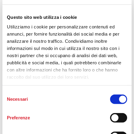
Enti Non Profit nel “Cura Italia”
30 Marzo 2020
Stefano Bertoletti
Coronavirus
,
Tutto Non Profit
13
Questo sito web utilizza i cookie
commenti
Utilizziamo i cookie per personalizzare contenuti ed
Il Decreto n. 18 del 17 marzo scorso ha previsto diverse proroghe
annunci, per fornire funzionalità dei social media e per
per numerosi Enti (anche Non Profit), introducendo altresì misure di
analizzare il nostro traffico. Condividiamo inoltre
sostegno per contrastare la tragica situazione economico-sociale
venutasi a creare nel nostro Paese, in piena emergenza da
informazioni sul modo in cui utilizza il nostro sito con i
coronavirus. A prescindere da ciò che è stato fatto e da
nostri partner che si occupano di analisi dei dati web,
considerazioni di opportunità circa l’idoneità delle misure
pubblicità e social media, i quali potrebbero combinarle
economiche individuate, la futura prassi applicativa e l’opera di
conversione in legge necessiteranno, presumibilmente, di
con altre informazioni che ha fornito loro o che hanno
integrazioni, suscettibili di rafforzarne la
raccolto dal suo utilizzo dei loro servizi.
Continua a leggere »
Selezione
Fonte preferita su Google
Necessari
del
consenso
Segui il Terzo Settore da una fonte
Preferenze
specializzata. Aggiungi tuttononprofit.com alle
tue fonti preferite su Google: quando cerchi
notizie su non profit, ETS e volontariato, potrai