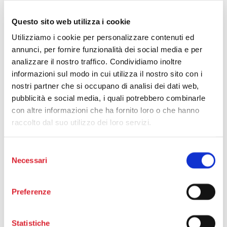
frequentato i relativi corsi possono rivelarsi fatali;
personalmente mi rifiuto tassativamente di usarlo.
Questo sito web utilizza i cookie
grazie in anticipo per la Vs gentile collaborazione sempre
preziosa.
Utilizziamo i cookie per personalizzare contenuti ed
Guido Castelli
annunci, per fornire funzionalità dei social media e per
Rispondi
analizzare il nostro traffico. Condividiamo inoltre
informazioni sul modo in cui utilizza il nostro sito con i
nostri partner che si occupano di analisi dei dati web,
Gruppo di Studio Movida
ha detto:
16 Maggio 2013 alle 7:11
pubblicità e social media, i quali potrebbero combinarle
con altre informazioni che ha fornito loro o che hanno
Buongiorno Guido.
raccolto dal suo utilizzo dei loro servizi.
Comprendo quanto da Lei esposto e, mi creda, tutti i
commenti sia pubblici che privati che stiamo ricevendo
vanno nella stessa direzione.
Selezione
I migliori saluti,
Necessari
Gabriele Aprile
del
consenso
Rispondi
Preferenze
andrea carulli
ha detto:
8 Maggio 2013 alle 15:33
Statistiche