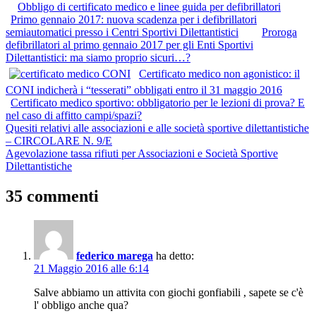
Obbligo di certificato medico e linee guida per defibrillatori
Primo gennaio 2017: nuova scadenza per i defibrillatori
semiautomatici presso i Centri Sportivi Dilettantistici
Proroga
defibrillatori al primo gennaio 2017 per gli Enti Sportivi
Dilettantistici: ma siamo proprio sicuri…?
Certificato medico non agonistico: il
CONI indicherà i “tesserati” obbligati entro il 31 maggio 2016
Certificato medico sportivo: obbligatorio per le lezioni di prova? E
nel caso di affitto campi/spazi?
Navigazione
Previous
Quesiti relativi alle associazioni e alle società sportive dilettantistiche
Post:
– CIRCOLARE N. 9/E
articoli
Next
Agevolazione tassa rifiuti per Associazioni e Società Sportive
Post:
Dilettantistiche
35 commenti
federico marega
ha detto:
21 Maggio 2016 alle 6:14
Salve abbiamo un attivita con giochi gonfiabili , sapete se c'è
l' obbligo anche qua?