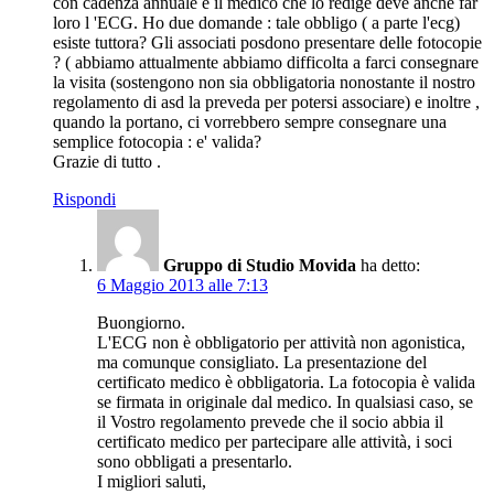
con cadenza annuale e il medico che lo redige deve anche far
loro l 'ECG. Ho due domande : tale obbligo ( a parte l'ecg)
esiste tuttora? Gli associati posdono presentare delle fotocopie
? ( abbiamo attualmente abbiamo difficolta a farci consegnare
la visita (sostengono non sia obbligatoria nonostante il nostro
regolamento di asd la preveda per potersi associare) e inoltre ,
quando la portano, ci vorrebbero sempre consegnare una
semplice fotocopia : e' valida?
Grazie di tutto .
Rispondi
Gruppo di Studio Movida
ha detto:
6 Maggio 2013 alle 7:13
Buongiorno.
L'ECG non è obbligatorio per attività non agonistica,
ma comunque consigliato. La presentazione del
certificato medico è obbligatoria. La fotocopia è valida
se firmata in originale dal medico. In qualsiasi caso, se
il Vostro regolamento prevede che il socio abbia il
certificato medico per partecipare alle attività, i soci
sono obbligati a presentarlo.
I migliori saluti,