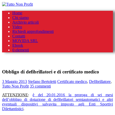
Skip
Home
to
Chi siamo
content
Archivio articoli
Video
Richiedi approfondimenti
Contatti
MOVIDA SRL
Ebook
0 elementi
Obbligo di defibrillatori e di certificato medico
3 Maggio 2013
Stefano Bertoletti
Certificato medico
,
Defibrillatore
,
Tutto Non Profit
35 commenti
ATTENZIONE
:
è del 20.01.2016 la proroga di sei mesi
dell’obbligo di dotazione di defibrillatori semiautomatici e altri
eventuali dispositivi salvavita imposto agli Enti Sportivi
Dilettantistici
.