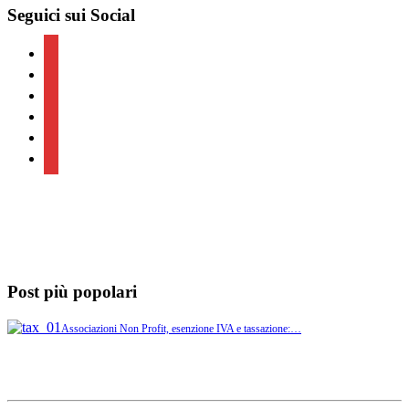
Seguici sui Social
facebook
twitter
linkedin
youtube
instagram
telegram
Post più popolari
Associazioni Non Profit, esenzione IVA e tassazione:…