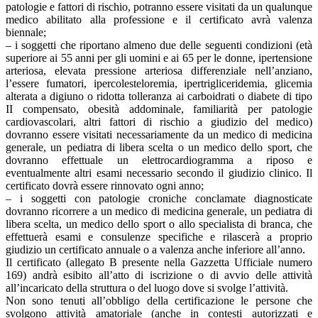
patologie e fattori di rischio, potranno essere visitati da un qualunque
medico abilitato alla professione e il certificato avrà valenza
biennale;
– i soggetti che riportano almeno due delle seguenti condizioni (età
superiore ai 55 anni per gli uomini e ai 65 per le donne, ipertensione
arteriosa, elevata pressione arteriosa differenziale nell’anziano,
l’essere fumatori, ipercolesteloremia, ipertrigliceridemia, glicemia
alterata a digiuno o ridotta tolleranza ai carboidrati o diabete di tipo
II compensato, obesità addominale, familiarità per patologie
cardiovascolari, altri fattori di rischio a giudizio del medico)
dovranno essere visitati necessariamente da un medico di medicina
generale, un pediatra di libera scelta o un medico dello sport, che
dovranno effettuale un elettrocardiogramma a riposo e
eventualmente altri esami necessario secondo il giudizio clinico. Il
certificato dovrà essere rinnovato ogni anno;
– i soggetti con patologie croniche conclamate diagnosticate
dovranno ricorrere a un medico di medicina generale, un pediatra di
libera scelta, un medico dello sport o allo specialista di branca, che
effettuerà esami e consulenze specifiche e rilascerà a proprio
giudizio un certificato annuale o a valenza anche inferiore all’anno.
Il certificato (allegato B presente nella Gazzetta Ufficiale numero
169) andrà esibito all’atto di iscrizione o di avvio delle attività
all’incaricato della struttura o del luogo dove si svolge l’attività.
Non sono tenuti all’obbligo della certificazione le persone che
svolgono attività amatoriale (anche in contesti autorizzati e