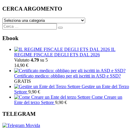
CERCA ARGOMENTO
CERCA
ARGOMENTO
"#
Search
BEGIN
iThemes
Ebook
Security
-
IL
Do
REGIME FISCALE DEGLI ETS DAL 2026
not
Valutato
4.79
su 5
modify
14,90
€
or
remove
Certificato medico: obbligo per gli iscritti in ASD e SSD?
this
GRATIS
lin
Gestire un Ente del Terzo
Settore
9,90
€
Come Creare un
Ente del terzo Settore
9,90
€
TELEGRAM