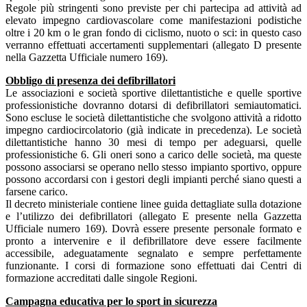
Regole più stringenti sono previste per chi partecipa ad attività ad
elevato impegno cardiovascolare come manifestazioni podistiche
oltre i 20 km o le gran fondo di ciclismo, nuoto o sci: in questo caso
verranno effettuati accertamenti supplementari (allegato D presente
nella Gazzetta Ufficiale numero 169).
Obbligo di presenza dei defibrillatori
Le associazioni e società sportive dilettantistiche e quelle sportive
professionistiche dovranno dotarsi di defibrillatori semiautomatici.
Sono escluse le società dilettantistiche che svolgono attività a ridotto
impegno cardiocircolatorio (già indicate in precedenza). Le società
dilettantistiche hanno 30 mesi di tempo per adeguarsi, quelle
professionistiche 6. Gli oneri sono a carico delle società, ma queste
possono associarsi se operano nello stesso impianto sportivo, oppure
possono accordarsi con i gestori degli impianti perché siano questi a
farsene carico.
Il decreto ministeriale contiene linee guida dettagliate sulla dotazione
e l’utilizzo dei defibrillatori (allegato E presente nella Gazzetta
Ufficiale numero 169). Dovrà essere presente personale formato e
pronto a intervenire e il defibrillatore deve essere facilmente
accessibile, adeguatamente segnalato e sempre perfettamente
funzionante. I corsi di formazione sono effettuati dai Centri di
formazione accreditati dalle singole Regioni.
Campagna educativa per lo sport in sicurezza