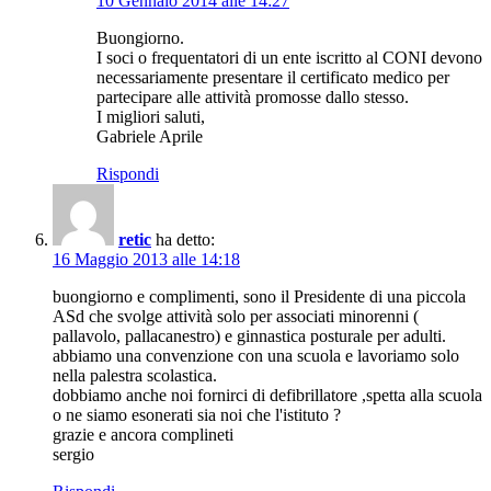
10 Gennaio 2014 alle 14:27
Buongiorno.
I soci o frequentatori di un ente iscritto al CONI devono
necessariamente presentare il certificato medico per
partecipare alle attività promosse dallo stesso.
I migliori saluti,
Gabriele Aprile
Rispondi
retic
ha detto:
16 Maggio 2013 alle 14:18
buongiorno e complimenti, sono il Presidente di una piccola
ASd che svolge attività solo per associati minorenni (
pallavolo, pallacanestro) e ginnastica posturale per adulti.
abbiamo una convenzione con una scuola e lavoriamo solo
nella palestra scolastica.
dobbiamo anche noi fornirci di defibrillatore ,spetta alla scuola
o ne siamo esonerati sia noi che l'istituto ?
grazie e ancora complineti
sergio