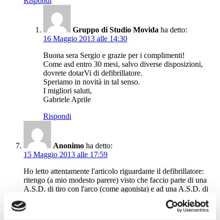
Rispondi
Gruppo di Studio Movida
ha detto:
16 Maggio 2013 alle 14:30
Buona sera Sergio e grazie per i complimenti!
Come asd entro 30 mesi, salvo diverse disposizioni,
dovrete dotarVi di defibrillatore.
Speriamo in novità in tal senso.
I migliori saluti,
Gabriele Aprile
Rispondi
Anonimo
ha detto:
15 Maggio 2013 alle 17:59
Ho letto attentamente l'articolo riguardante il defibrillatore:
ritengo (a mio modesto parere) visto che faccio parte di una
A.S.D. di tiro con l'arco (come agonista) e ad una A.S.D. di
arti marziali come insegnante e praticante, che l'uso di questo
apparecchio, sia un'arma a doppio taglio in quanto è si un
salva vita, ma in mano a persone non idonee anche se hanno