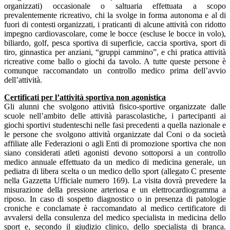
organizzati) occasionale o saltuaria effettuata a scopo
prevalentemente ricreativo, chi la svolge in forma autonoma e al di
fuori di contesti organizzati, i praticanti di alcune attività con ridotto
impegno cardiovascolare, come le bocce (escluse le bocce in volo),
biliardo, golf, pesca sportiva di superficie, caccia sportiva, sport di
tiro, ginnastica per anziani, “gruppi cammino”, e chi pratica attività
ricreative come ballo o giochi da tavolo. A tutte queste persone è
comunque raccomandato un controllo medico prima dell’avvio
dell’attività.
Certificati per l’attività sportiva non agonistica
Gli alunni che svolgono attività fisico-sportive organizzate dalle
scuole nell’ambito delle attività parascolastiche, i partecipanti ai
giochi sportivi studenteschi nelle fasi precedenti a quella nazionale e
le persone che svolgono attività organizzate dal Coni o da società
affiliate alle Federazioni o agli Enti di promozione sportiva che non
siano considerati atleti agonisti devono sottoporsi a un controllo
medico annuale effettuato da un medico di medicina generale, un
pediatra di libera scelta o un medico dello sport (allegato C presente
nella Gazzetta Ufficiale numero 169). La visita dovrà prevedere la
misurazione della pressione arteriosa e un elettrocardiogramma a
riposo. In caso di sospetto diagnostico o in presenza di patologie
croniche e conclamate è raccomandato al medico certificatore di
avvalersi della consulenza del medico specialista in medicina dello
sport e, secondo il giudizio clinico, dello specialista di branca.