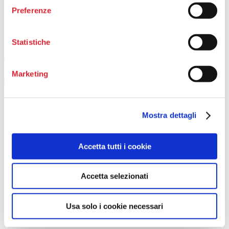
GRATIS
lin
Preferenze
Gestire un Ente del Terzo
Settore
9,90
€
Come Creare un
Ente del terzo Settore
9,90
€
Statistiche
TELEGRAM
Marketing
Seguici sui Social
Mostra dettagli
facebook
twitter
linkedin
Accetta tutti i cookie
youtube
instagram
Accetta selezionati
telegram
Usa solo i cookie necessari