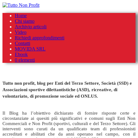
Skip
Home
to
Chi siamo
content
Archivio articoli
Video
Richiedi approfondimenti
Contatti
MOVIDA SRL
Ebook
0 elementi
Tutto non profit, blog per Enti del Terzo Settore, Società (SSD) e
Associazioni sportive dilettantistiche (ASD), ricreative, di
volontariato, di promozione sociale ed ONLUS.
Il Blog ha l’obiettivo dichiarato di fornire risposte certe e
circostanziate ai quesiti più significativi e comuni sugli Enti Non
Commerciali e Non Profit (sportivi, culturali e del Terzo Settore). Gli
interventi sono curati da un qualificato team di professionisti
accreditati e abilitati che da anni operano nel campo, con il