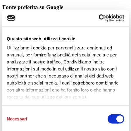
Fonte preferita su Google
Segui il Terzo Settore da una fonte
specializzata. Aggiungi tuttononprofit.com alle
tue fonti preferite su Google: quando cerchi
Questo sito web utilizza i cookie
notizie su non profit, ETS e volontariato, potrai
vedere più facilmente i nostri aggiornamenti
Utilizziamo i cookie per personalizzare contenuti ed
nella sezione Notizie principali.
annunci, per fornire funzionalità dei social media e per
CERCA ARGOMENTO
analizzare il nostro traffico. Condividiamo inoltre
informazioni sul modo in cui utilizza il nostro sito con i
CERCA
nostri partner che si occupano di analisi dei dati web,
ARGOMENTO
"#
Search
pubblicità e social media, i quali potrebbero combinarle
BEGIN
iThemes
con altre informazioni che ha fornito loro o che hanno
Ebook
Security
raccolto dal suo utilizzo dei loro servizi.
-
IL
Do
REGIME FISCALE DEGLI ETS DAL 2026
not
Valutato
4.79
su 5
Selezione
modify
14,90
€
Necessari
del
or
remove
consenso
Certificato medico: obbligo per gli iscritti in ASD e SSD?
this